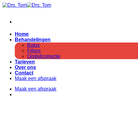
Ga
naar
inhoud
Home
Behandelingen
Botox
Fillers
Ooglidcorrectie
Tarieven
Over ons
Contact
Maak een afspraak
Maak een afspraak