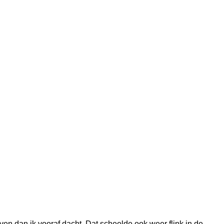
ven dan ik vooraf dacht. Dat scheelde ook weer flink in de