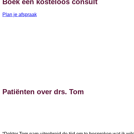
Boek een kosteloos consult
Plan je afspraak
Patiënten over drs. Tom
“Dokter Tom nam uitgebreid de tijd om te bespreken wat ik wild